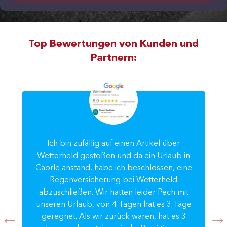
Top Bewertungen von Kunden und
Partnern:
Ich bin zufällig auf einen Artikel über
Wetterheld gestoßen und da ein Urlaub in
Caorle anstand, habe ich beschlossen, eine
Regenversicherung bei Wetterheld
abzuschließen. Wir hatten leider Pech mit
unseren Urlaub, von 4 Tagen hat es 3 Tage
geregnet. Als wir zurück waren, hat es 3