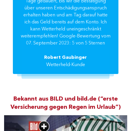
Tage gedauert, bis wir die Bestätigung
über unseren Entschädigungsanspruch
erhalten haben und am Tag darauf hatte
ich das Geld bereits auf dem Konto. Ich
kann Wetterheld uneingeschränkt
weiterempfehlen! Google-Bewertung vom
07. September 2023: 5 von 5 Sternen
Robert Gaubinger
Wetterheld-Kunde
Bekannt aus BILD und bild.de (“erste
Versicherung gegen Regen im Urlaub”)